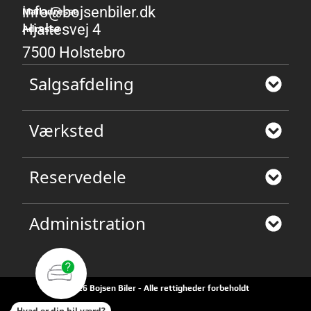
info@bojsenbiler.dk
Mailadresse
Hjaltesvej 4
Adresse
7500 Holstebro
Salgsafdeling
Værksted
Reservedele
Administration
©2026 Bojsen Biler - Alle rettigheder forbeholdt
Hvad er din bil værd?