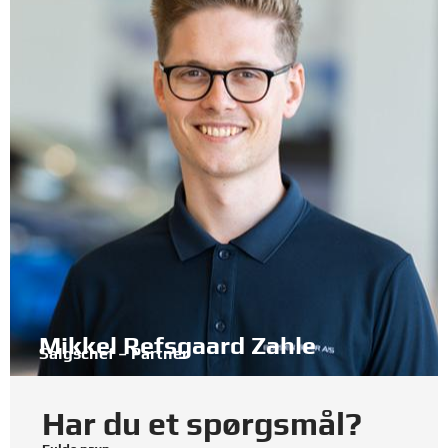
Mikkel Refsgaard Zahle
Salgschef – Partner
Har du et spørgsmål?