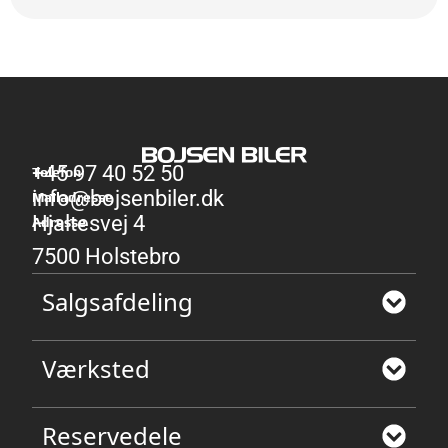
+45 97 40 52 50
Telefon
info@bojsenbiler.dk
Mailadresse
Hjaltesvej 4
Adresse
7500 Holstebro
Salgsafdeling
Værksted
Reservedele