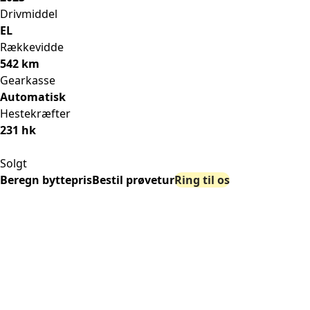
Drivmiddel
EL
Rækkevidde
542 km
Gearkasse
Automatisk
Hestekræfter
231 hk
Solgt
Beregn byttepris
Bestil prøvetur
Ring til os