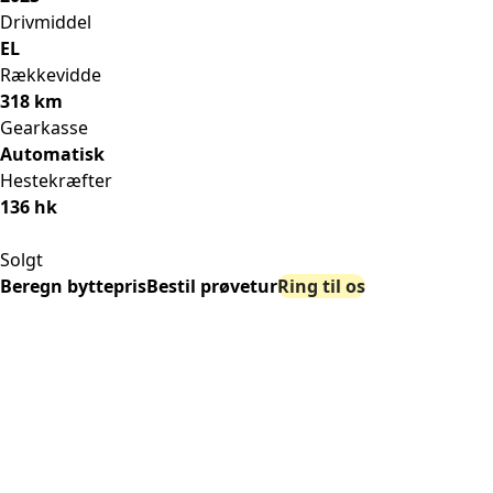
Drivmiddel
EL
Rækkevidde
318 km
Gearkasse
Automatisk
Hestekræfter
136 hk
Solgt
Beregn byttepris
Bestil prøvetur
Ring til os