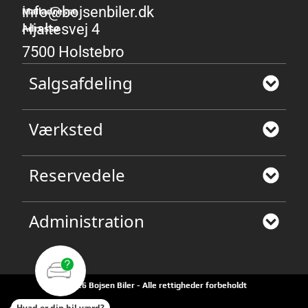
info@bojsenbiler.dk
Mailadresse
Hjaltesvej 4
Adresse
7500 Holstebro
Salgsafdeling
Værksted
Reservedele
Administration
©2026 Bojsen Biler - Alle rettigheder forbeholdt
Hvad er din bil værd?