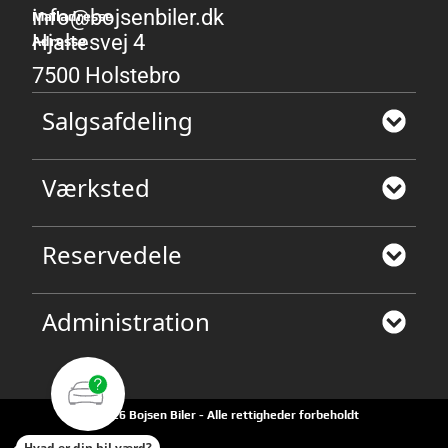
info@bojsenbiler.dk
Mailadresse
Hjaltesvej 4
Adresse
7500 Holstebro
Salgsafdeling
Værksted
Reservedele
Administration
©2026 Bojsen Biler - Alle rettigheder forbeholdt
Hvad er din bil værd?