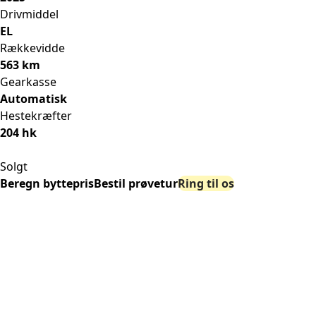
Drivmiddel
EL
Rækkevidde
563 km
Gearkasse
Automatisk
Hestekræfter
204 hk
Solgt
Beregn byttepris
Bestil prøvetur
Ring til os