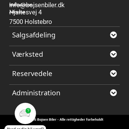
info@bojsenbiler.dk
Mailadresse
Hjaltesvej 4
Adresse
7500 Holstebro
Salgsafdeling
Værksted
Reservedele
Administration
©2026 Bojsen Biler - Alle rettigheder forbeholdt
Hvad er din bil værd?