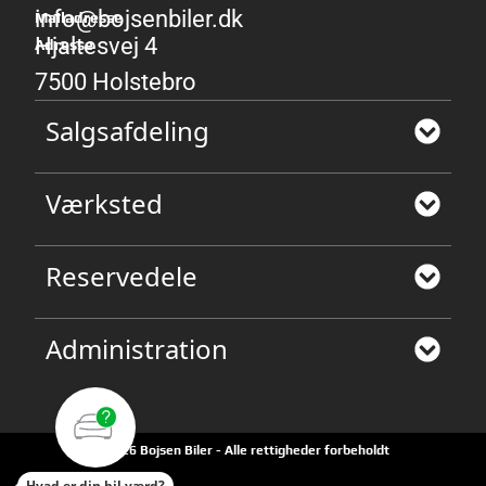
info@bojsenbiler.dk
Mailadresse
Hjaltesvej 4
Adresse
7500 Holstebro
Salgsafdeling
Værksted
Reservedele
Administration
©2026 Bojsen Biler - Alle rettigheder forbeholdt
Hvad er din bil værd?