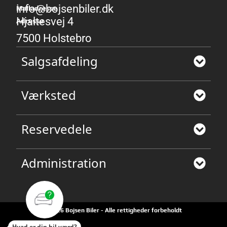
info@bojsenbiler.dk
Mailadresse
Hjaltesvej 4
Adresse
7500 Holstebro
Salgsafdeling
Værksted
Reservedele
Administration
©2026 Bojsen Biler - Alle rettigheder forbeholdt
Hvad er din bil værd?